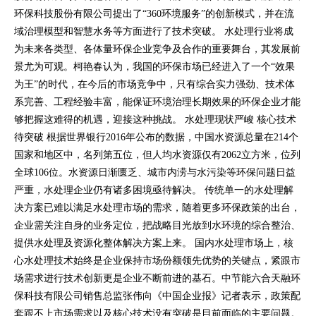
环保科技股份有限公司提出了“360环境服务”的创新模式，并在流
域治理模型和智慧水务等方面进行了技术突破。 水处理行业将成
为未来各类型、各体量环保企业竞争及合作的重要舞台，其发展前
景尤为可观。柯艳春认为，我国的环保市场已经进入了一个“效果
为王”的时代，在今后的市场竞争中，只有综合实力强劲、技术体
系完善、工程经验丰富，能保证环境治理长期效果的环保企业才能
够把握这难得的机遇，迎接这种挑战。 水处理现状严峻 核心技术
待突破 根据世界银行2016年公布的数据，中国水资源总量在214个
国家和地区中，名列第五位，但人均水资源仅有2062立方米，位列
全球106位。水资源日渐匮乏、城市内涝与水污染等环保问题日益
严重，水处理企业仍有诸多困境亟待解决。 传统单一的水处理解
决方案已难以满足水处理市场的需求，随着更多环保政策的出台，
企业需关注自身的业务定位，把战略目光放到水环境的综合整治、
提供水处理及资源化整体解决方案上来。 国内水处理市场上，核
心水处理技术始终是企业保持市场份额领先优势的关键点，紧跟市
场需求进行技术创新更是企业不断前进的基石。中节能六合天融环
保科技有限公司销售总监张伟向《中国企业报》记者表示，政策配
套跟不上市场需求以及核心技术没有突破是目前面临的主要问题。