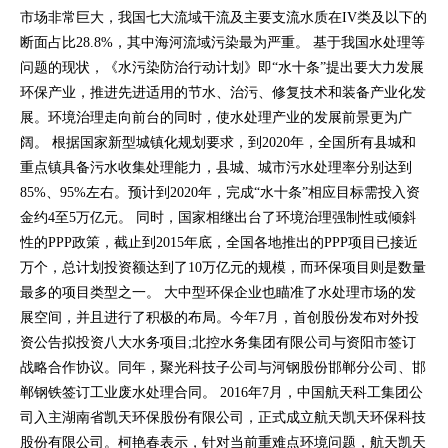
市场非常巨大，我国七大流域干流及主要支流水质在IV类及以下的
断面占比28.8%，其中海河流域污染最为严重。 基于我国水处理等
问题的现状，《水污染防治行动计划》即“水十条”提出要大力发展
环保产业，推进先进适用的节水、治污、修复技术和装备产业化发
展。环境治理走向前台的同时，使水处理产业的发展前景更为广
阔。 根据国家新型城镇化规划要求，到2020年，全国所有县城和
重点镇具备污水收集处理能力，县城、城市污水处理率分别达到
85%、95%左右。预计到2020年，完成“水十条”相应目标需投入资
金约4至5万亿元。 同时，国家相继出台了环境治理强制性或倾斜
性的PPP政策，截止到2015年底，全国各地推出的PPP项目已接近
万个，总计划投资额达到了10万亿元的规模，而环保项目则是数量
最多的项目类型之一。 大中型环保企业也瞄准了水处理市场的发
展空间，并且进行了积极的布局。今年7月，首创股份发布对外投
资公告拟投资八大水务项目;北控水务集团有限公司与资阳市签订
战略合作协议。同年，聚光科技子公司与河钢股份邯郸分公司、邯
郸钢铁签订工业废水处理合同。 2016年7月，中国航天科工集团公
司入主湖南省凯天环保股份有限公司，正式成立航天凯天环保科技
股份有限公司。柯艳春表示，针对当前重难点环境问题，航天凯天