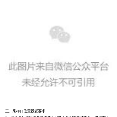
三、采样口位置设置要求