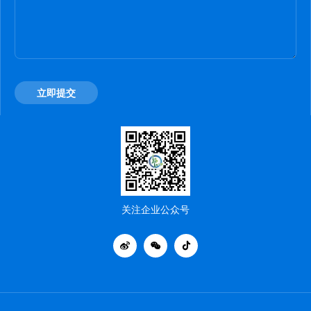
立即提交
关注企业公众号