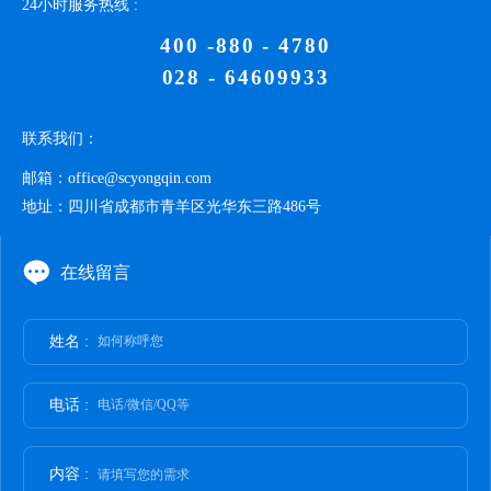
24小时服务热线 :
400 -880 - 4780
028 - 64609933
联系我们：
邮箱：
office@scyongqin.com
地址：
四川省成都市青羊区光华东三路486号
在线留言
姓名 :
如何称呼您
电话 :
电话/微信/QQ等
内容 :
请填写您的需求