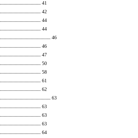
............................... 41
............................... 42
............................... 44
............................. 44
.................................... 46
............................. 46
....................... 47
............................. 50
............................... 58
............................... 61
............................ 62
....................................... 63
............................... 63
................................. 63
.............................. 63
............................ 64