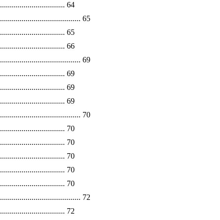
................................. 64
.................................... 65
................................. 65
................................. 66
........................................ 69
....................... 69
................................ 69
.............................. 69
...................................... 70
............................... 70
........................... 70
............................. 70
............................ 70
............................... 70
............................. 72
.............................. 72