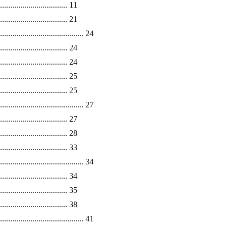
........................... 11
............................ 21
................................. 24
............................ 24
............................... 24
........................... 25
............................. 25
.................................... 27
............................. 27
........................... 28
........................... 33
...................................... 34
............................ 34
............................... 35
.......................... 38
.................................... 41