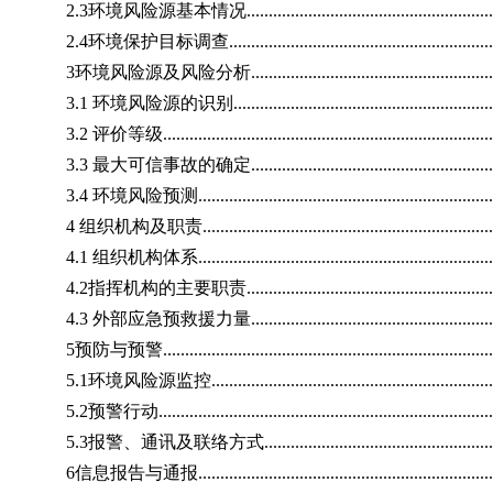
2.3环境风险源基本情况..............................................................
2.4环境保护目标调查.................................................................
3环境风险源及风险分析...............................................................
3.1 环境风险源的识别................................................................
3.2 评价等级.............................................................................
3.3 最大可信事故的确定.............................................................
3.4 环境风险预测.......................................................................
4 组织机构及职责.......................................................................
4.1 组织机构体系.......................................................................
4.2指挥机构的主要职责..............................................................
4.3 外部应急预救援力量.............................................................
5预防与预警..............................................................................
5.1环境风险源监控.....................................................................
5.2预警行动..............................................................................
5.3报警、通讯及联络方式...........................................................
6信息报告与通报........................................................................