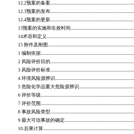
12.2预案的备案.........................................................................
12.3预案的发布.........................................................................
12.4预案的更新.........................................................................
13预案的实施和生效时间..............................................................
14术语和定义.............................................................................
15 附件及附图............................................................................
1 编制依据.................................................................................
2 风险评价目的..........................................................................
3 风险评价标准..........................................................................
4 环境风险源辨识.......................................................................
5 危险化学品重大危险源辨识.......................................................
6 评价等级.................................................................................
7 评价范围.................................................................................
8 事故风险类型..........................................................................
9 最大可信事故的确定.................................................................
10.后果计算................................................................................