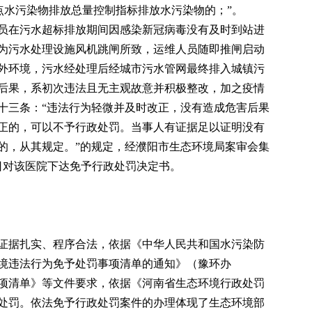
点水污染物排放总量控制指标排放水污染物的；”。
员在污水超标排放期间因感染新冠病毒没有及时到站进
为污水处理设施风机跳闸所致，运维人员随即推闸启动
外环境，污水经处理后经城市污水管网最终排入城镇污
后果，系初次违法且无主观故意并积极整改，加之疫情
十三条：“违法行为轻微并及时改正，没有造成危害后果
正的，可以不予行政处罚。当事人有证据足以证明没有
的，从其规定。”的规定，经濮阳市生态环境局案审会集
6日对该医院下达免予行政处罚决定书。
证据扎实、程序合法，依据《中华人民共和国水污染防
境违法行为免予处罚事项清单的通知》（豫环办
罚事项清单》等文件要求，依据《河南省生态环境行政处罚
处罚。依法免予行政处罚案件的办理体现了生态环境部